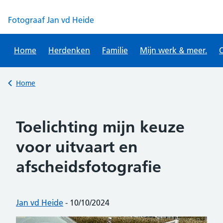
Skip
to
Fotograaf Jan vd Heide
content
Home
Herdenken
Familie
Mijn werk & meer.
O
Back to
Home
Toelichting mijn keuze
voor uitvaart en
afscheidsfotografie
Posted by:
Jan vd Heide
-
Posted on:
10/10/2024