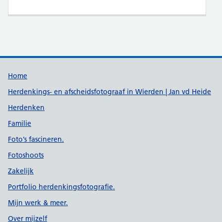
Support links
Home
Herdenkings- en afscheidsfotograaf in Wierden | Jan vd Heide
Herdenken
Familie
Foto’s fascineren.
Fotoshoots
Zakelijk
Portfolio herdenkingsfotografie.
Mijn werk & meer.
Over mijzelf