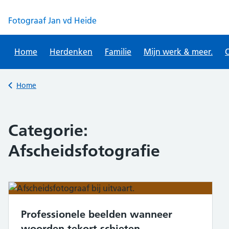
Skip
to
Fotograaf Jan vd Heide
content
Home
Herdenken
Familie
Mijn werk & meer.
O
Back to
Home
Categorie:
Afscheidsfotografie
Professionele beelden wanneer
woorden tekort schieten.