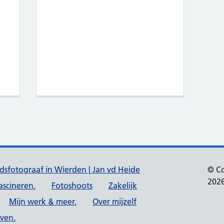
oelichting mijn keuze voor uitvaart en afsc
dsfotograaf in Wierden | Jan vd Heide
© Co
202
fascineren.
Fotoshoots
Zakelijk
Mijn werk & meer.
Over mijzelf
even.