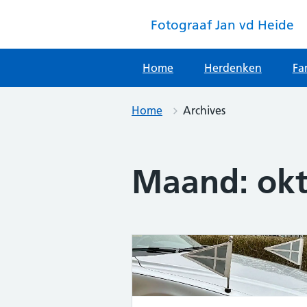
Skip
to
Fotograaf Jan vd Heide
content
Home
Herdenken
Fa
Home
Archives
Maand:
ok