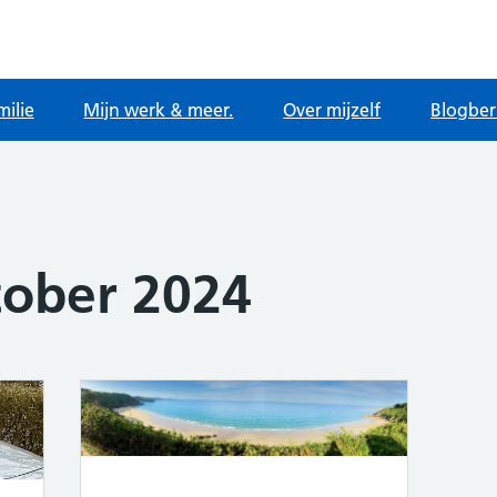
milie
Mijn werk & meer.
Over mijzelf
Blogber
tober 2024