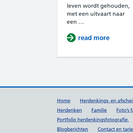
leven wordt gehouden,
met een uitvaart naar
een …
read more
about T
Support links
Home
Herdenkings- en afschei
Herdenken
Familie
Foto’s 
Portfolio herdenkingsfotografie.
Blogberichten
Contact en tari