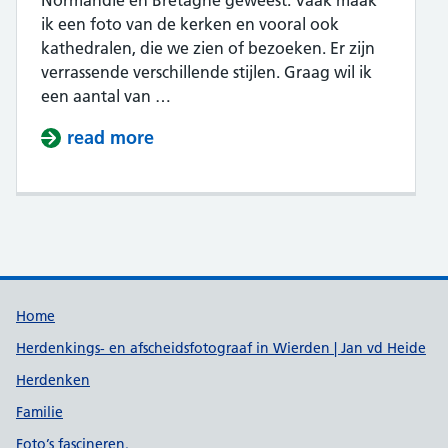
Normandie en Bretagne geweest. Vaak maak
ik een foto van de kerken en vooral ook
kathedralen, die we zien of bezoeken. Er zijn
verrassende verschillende stijlen. Graag wil ik
een aantal van …
read more
about Foto’s van Kerken en Kathe
Support links
Home
Herdenkings- en afscheidsfotograaf in Wierden | Jan vd Heide
Herdenken
Familie
Foto’s fascineren.