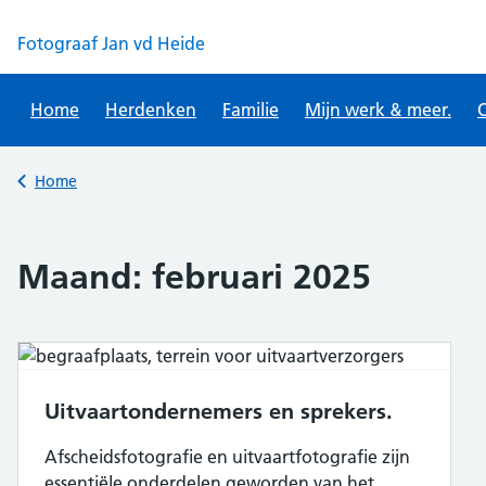
Skip
to
Fotograaf Jan vd Heide
content
Home
Herdenken
Familie
Mijn werk & meer.
O
Back to
Home
Maand:
februari 2025
Uitvaartondernemers en sprekers.
Afscheidsfotografie en uitvaartfotografie zijn
essentiële onderdelen geworden van het